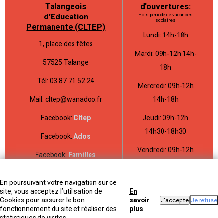
Talangeois
d'ouvertures:
Hors periode de vacances
d’Education
scolaires
Permanente (CLTEP)
Lundi: 14h-18h
1, place des fêtes
Mardi: 09h-12h 14h-
57525 Talange
18h
Tél: 03 87 71 52 24
Mercredi: 09h-12h
Mail: cltep@wanadoo.fr
14h-18h
Facebook:
Cltep
Jeudi: 09h-12h
14h30-18h30
Facebook:
Ados
Vendredi: 09h-12h
Facebook:
Familles
14h-18h
En poursuivant votre navigation sur ce
site, vous acceptez l’utilisation de
En
Cookies pour assurer le bon
savoir
fonctionnement du site et réaliser des
plus
statistiques de visites.