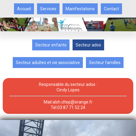
Accueil
Services
Manifestations
Contact
Secteur enfants
Secteur ados
Secteur adultes et vie associative
Secteur familles
Responsable du secteur ados :
Cindy Lopes
Mail:alsh.cltep@orange.fr
Tél:03 87 71 52 24