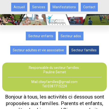
Accueil
Services
Manifestations
Contact
Secteur enfants
Secteur ados
Secteur adultes et vie associative
Secteur familles
Responsable du secteur familles :
Pauline Semet
Mail:cltepfamilles@gmail.com
Tél:0387715224
Bonjour à tous, les activités ci dessous sont
proposées aux familles. Parents et enfants,