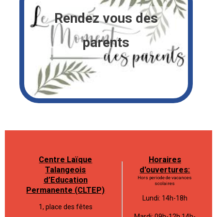
Rendez vous des
parents
Centre Laïque
Horaires
Talangeois
d'ouvertures:
Hors periode de vacances
d’Education
scolaires
Permanente (CLTEP)
Lundi: 14h-18h
1, place des fêtes
Mardi: 09h-12h 14h-