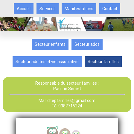
Accueil
Services
Manifestations
Contact
Secteur enfants
Secteur ados
Secteur adultes et vie associative
Secteur familles
Responsable du secteur familles :
Pauline Semet
Mail:cltepfamilles@gmail.com
Tél:0387715224