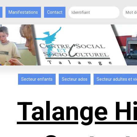
Manifestations
Contact
Secteur enfants
Secteur ados
Secteur adultes et vi
Talange H