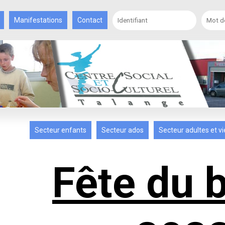
Manifestations
Contact
Secteur enfants
Secteur ados
Secteur adultes et vi
Fête du 