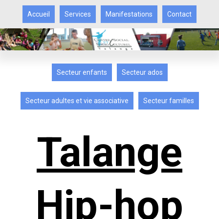
Accueil
Services
Manifestations
Contact
Secteur enfants
Secteur ados
Secteur adultes et vie associative
Secteur familles
Talange
Hip-hop