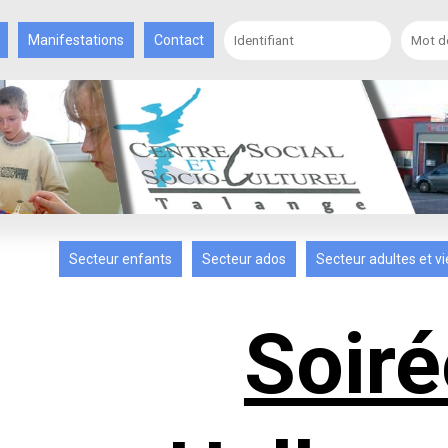
Manifestations
Contact
Secteur enfants
Secteur ados
Secteur adultes et vi
Soiré